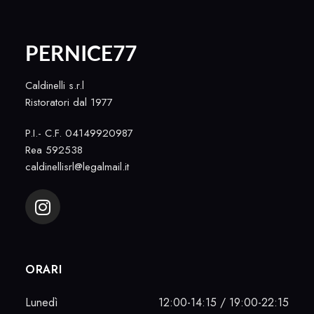
PERNICE77
Caldinelli s.r.l
Ristoratori dal 1977
P.I.- C.F. 04149920987
Rea 592538
caldinellisrl@legalmail.it
ORARI
Lunedì
12:00-14:15 / 19:00-22:15