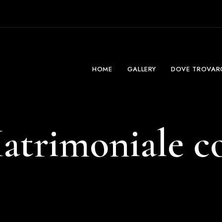
HOME
GALLERY
DOVE TROVAR
trimoniale c