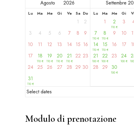
Settembre 2
Lu
Ma
Me
Gi
Ve
Sa
Do
Lu
Ma
Me
Gi
V
1
2
1
2
3
110
€
3
4
5
6
7
8
9
7
8
9
10
1
110
€
110
€
10
11
12
13
14
15
16
14
15
16
17
1
110
€
110
€
17
18
19
20
21
22
23
21
22
23
24
2
110
€
110
€
110
€
110
€
100
€
100
€
100
€
10
24
25
26
27
28
29
30
28
29
30
100
€
31
110
€
Select dates
Modulo di prenotazione